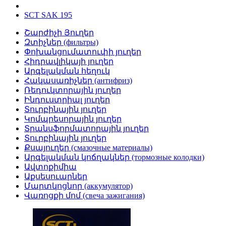
SCT SAK 195
Շարժիչի Յուղեր
Զտիչներ (фильтры)
Փոխանցումատուփի յուղեր
Հիդրավլիկայի յուղեր
Արգելակման հեղուկ
Հակասառիչներ (антифриз)
Ռեդուկտորային յուղեր
Ինդուստրիալ յուղեր
Տուրբինային յուղեր
Կոմպրեսորային յուղեր
Տրանսֆորմատորային յուղեր
Տուրբինային յուղեր
Քսայուղեր (смазочные материалы)
Արգելակման կոճղակներ (тормозные колодки)
Ավտոքիմիա
Աքսեսուարներ
Մարտկոցնոր (аккумулятор)
Վառոցքի մոմ (свеча зажигания)