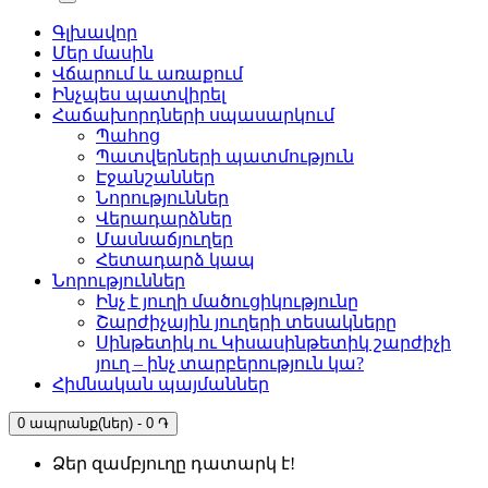
Գլխավոր
Մեր մասին
Վճարում և առաքում
Ինչպես պատվիրել
Հաճախորդների սպասարկում
Պահոց
Պատվերների պատմություն
Էջանշաններ
Նորություններ
Վերադարձներ
Մասնաճյուղեր
Հետադարձ կապ
Նորություններ
Ինչ է յուղի մածուցիկությունը
Շարժիչային յուղերի տեսակները
Սինթետիկ ու Կիսասինթետիկ շարժիչի
յուղ – ինչ տարբերություն կա?
Հիմնական պայմաններ
0 ապրանք(ներ) - 0 ֏
Ձեր զամբյուղը դատարկ է!