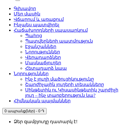
Գլխավոր
Մեր մասին
Վճարում և առաքում
Ինչպես պատվիրել
Հաճախորդների սպասարկում
Պահոց
Պատվերների պատմություն
Էջանշաններ
Նորություններ
Վերադարձներ
Մասնաճյուղեր
Հետադարձ կապ
Նորություններ
Ինչ է յուղի մածուցիկությունը
Շարժիչային յուղերի տեսակները
Սինթետիկ ու Կիսասինթետիկ շարժիչի
յուղ – ինչ տարբերություն կա?
Հիմնական պայմաններ
0 ապրանք(ներ) - 0 ֏
Ձեր զամբյուղը դատարկ է!