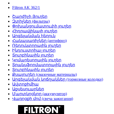
Filtron AK 362/1
Շարժիչի Յուղեր
Զտիչներ (фильтры)
Փոխանցումատուփի յուղեր
Հիդրավլիկայի յուղեր
Արգելակման հեղուկ
Հակասառիչներ (антифриз)
Ռեդուկտորային յուղեր
Ինդուստրիալ յուղեր
Տուրբինային յուղեր
Կոմպրեսորային յուղեր
Տրանսֆորմատորային յուղեր
Տուրբինային յուղեր
Քսայուղեր (смазочные материалы)
Արգելակման կոճղակներ (тормозные колодки)
Ավտոքիմիա
Աքսեսուարներ
Մարտկոցնոր (аккумулятор)
Վառոցքի մոմ (свеча зажигания)