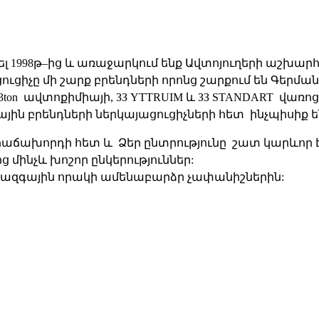
ել
1998
թ
–
ից
և
առաջարկում ենք Ավտոյուղերի աշխար
ուցիչը
մի
շարք
բրենդների
որոնց
շարքում
են
Գերմա
3
ton
ավտոքիմիայի
, ЗЗ
YTTRUIM
և
ЗЗ
STANDART
վառոց
յին
բրենդների
ներկայացուցիչների
հետ
ինչպիսիք
ե
հաճախորդի
հետ
և
Ձեր
ընտրությունը
շատ
կարևոր
ից
մինչև
խոշոր
ընկերություններ
:
ջազգային
որակի
ամենաբարձր
չափանիշներին
: