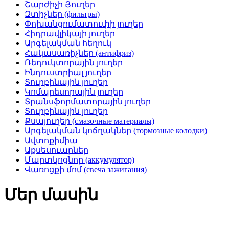
Շարժիչի Յուղեր
Զտիչներ (фильтры)
Փոխանցումատուփի յուղեր
Հիդրավլիկայի յուղեր
Արգելակման հեղուկ
Հակասառիչներ (антифриз)
Ռեդուկտորային յուղեր
Ինդուստրիալ յուղեր
Տուրբինային յուղեր
Կոմպրեսորային յուղեր
Տրանսֆորմատորային յուղեր
Տուրբինային յուղեր
Քսայուղեր (смазочные материалы)
Արգելակման կոճղակներ (тормозные колодки)
Ավտոքիմիա
Աքսեսուարներ
Մարտկոցնոր (аккумулятор)
Վառոցքի մոմ (свеча зажигания)
Մեր մասին