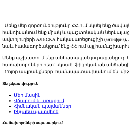
Մենք
մեր
գործունեությունը
ՀՀ
-
ում
սկսել
ենք
ծավալ
հանդիսանում
ենք
միակ
և
պաշտոնական
ներկայաց
ավտոյուղերի
АЛЯСКА
հակասառեցուցիչի
(антифриз), 
նաև
համագործակցում
ենք
ՀՀ
-
ում
այլ
համաշխարհա
Մենք
աշխատում
ենք
անհատական
յուրաքանչյուր
հաճախորդների
հետ
`
սկսած
ֆիզիկական
անձանց
Բոլոր
ապրանքները
համապատասխանում
են
մի
Տեղեկատվություն
Մեր մասին
Վճարում և առաքում
Հիմնական պայմաններ
Ինչպես պատվիրել
Հաճախորդների սպասարկում