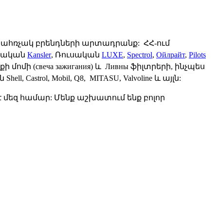
հահռչակ բրենդների արտադրանք:
ՀՀ
-
ում
նական
Kansler
,
Ռուսական
LUXE
,
Spectrol
,
Ойлрайт
,
Pilots
քի
մոմի
(свеча зажигания)
և
Ливны
ֆիլտրերի
,
ինչպես
ն
Shell
,
Castrol
,
Mobil
,
Q
8,
MITASU
,
Valvoline
և այլն:
է
մեզ
համար
:
Մենք
աշխատում
ենք
բոլոր