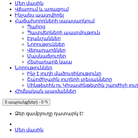
Մեր մասին
Վճարում և առաքում
Ինչպես պատվիրել
Հաճախորդների սպասարկում
Պահոց
Պատվերների պատմություն
Էջանշաններ
Նորություններ
Վերադարձներ
Մասնաճյուղեր
Հետադարձ կապ
Նորություններ
Ինչ է յուղի մածուցիկությունը
Շարժիչային յուղերի տեսակները
Սինթետիկ ու Կիսասինթետիկ շարժիչի յուղ 
Հիմնական պայմաններ
0 ապրանք(ներ) - 0 ֏
Ձեր զամբյուղը դատարկ է!
Մեր մասին