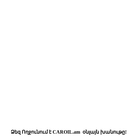
Ձեզ
Ողջունում
է
CAROIL.am
օնլայն
խանութը
!