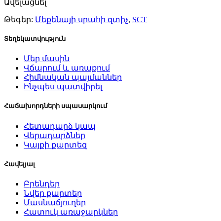
Ավելացնել
Թեգեր:
Մեքենայի սրահի զտիչ
,
SCT
Տեղեկատվություն
Մեր մասին
Վճարում և առաքում
Հիմնական պայմաններ
Ինչպես պատվիրել
Հաճախորդների սպասարկում
Հետադարձ կապ
Վերադարձներ
Կայքի քարտեզ
Հավելյալ
Բրենդեր
Նվեր քարտեր
Մասնաճյուղեր
Հատուկ առաջարկներ