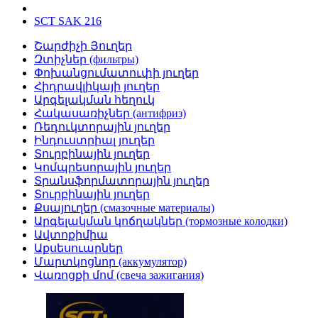
SCT SAK 216
Շարժիչի Յուղեր
Զտիչներ (фильтры)
Փոխանցումատուփի յուղեր
Հիդրավլիկայի յուղեր
Արգելակման հեղուկ
Հակասառիչներ (антифриз)
Ռեդուկտորային յուղեր
Ինդուստրիալ յուղեր
Տուրբինային յուղեր
Կոմպրեսորային յուղեր
Տրանսֆորմատորային յուղեր
Տուրբինային յուղեր
Քսայուղեր (смазочные материалы)
Արգելակման կոճղակներ (тормозные колодки)
Ավտոքիմիա
Աքսեսուարներ
Մարտկոցնոր (аккумулятор)
Վառոցքի մոմ (свеча зажигания)