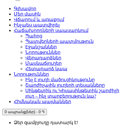
Գլխավոր
Մեր մասին
Վճարում և առաքում
Ինչպես պատվիրել
Հաճախորդների սպասարկում
Պահոց
Պատվերների պատմություն
Էջանշաններ
Նորություններ
Վերադարձներ
Մասնաճյուղեր
Հետադարձ կապ
Նորություններ
Ինչ է յուղի մածուցիկությունը
Շարժիչային յուղերի տեսակները
Սինթետիկ ու Կիսասինթետիկ շարժիչի
յուղ – ինչ տարբերություն կա?
Հիմնական պայմաններ
0 ապրանք(ներ) - 0 ֏
Ձեր զամբյուղը դատարկ է!