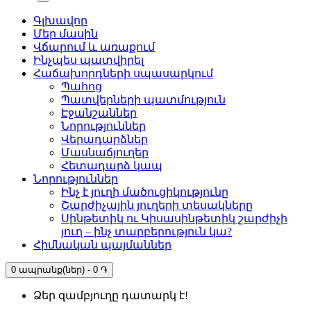
Գլխավոր
Մեր մասին
Վճարում և առաքում
Ինչպես պատվիրել
Հաճախորդների սպասարկում
Պահոց
Պատվերների պատմություն
Էջանշաններ
Նորություններ
Վերադարձներ
Մասնաճյուղեր
Հետադարձ կապ
Նորություններ
Ինչ է յուղի մածուցիկությունը
Շարժիչային յուղերի տեսակները
Սինթետիկ ու Կիսասինթետիկ շարժիչի
յուղ – ինչ տարբերություն կա?
Հիմնական պայմաններ
0 ապրանք(ներ) - 0 ֏
Ձեր զամբյուղը դատարկ է!