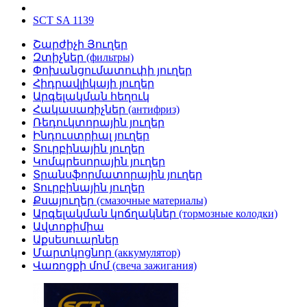
SCT SA 1139
Շարժիչի Յուղեր
Զտիչներ (фильтры)
Փոխանցումատուփի յուղեր
Հիդրավլիկայի յուղեր
Արգելակման հեղուկ
Հակասառիչներ (антифриз)
Ռեդուկտորային յուղեր
Ինդուստրիալ յուղեր
Տուրբինային յուղեր
Կոմպրեսորային յուղեր
Տրանսֆորմատորային յուղեր
Տուրբինային յուղեր
Քսայուղեր (смазочные материалы)
Արգելակման կոճղակներ (тормозные колодки)
Ավտոքիմիա
Աքսեսուարներ
Մարտկոցնոր (аккумулятор)
Վառոցքի մոմ (свеча зажигания)