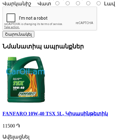
Վարկանիշ
Վատ
Լավ
Շարունակել
Նմանատիպ ապրանքներ
FANFARO 10W-40 TSX 5L, Կիսասինթետիկ
11500 ֏
Ավելացնել