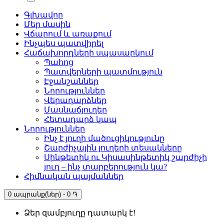
Գլխավոր
Մեր մասին
Վճարում և առաքում
Ինչպես պատվիրել
Հաճախորդների սպասարկում
Պահոց
Պատվերների պատմություն
Էջանշաններ
Նորություններ
Վերադարձներ
Մասնաճյուղեր
Հետադարձ կապ
Նորություններ
Ինչ է յուղի մածուցիկությունը
Շարժիչային յուղերի տեսակները
Սինթետիկ ու Կիսասինթետիկ շարժիչի
յուղ – ինչ տարբերություն կա?
Հիմնական պայմաններ
0 ապրանք(ներ) - 0 ֏
Ձեր զամբյուղը դատարկ է!