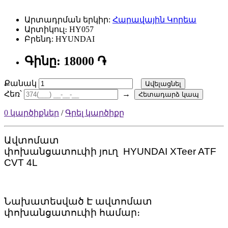
Արտադրման երկիր:
Հարավային Կորեա
Արտիկուլ։ HY057
Բրենդ: HYUNDAI
Գինը: 18000 ֏
Քանակ
Ավելացնել
Հեռ՝
→
Հետադարձ կապ
0 կարծիքներ
/
Գրել կարծիքը
Ավտոմատ
փոխանցատուփի
յուղ
HYUNDAI XTeer ATF
CVT 4L
Նախատեսված Է ավտոմատ
փոխանցատուփի համար։