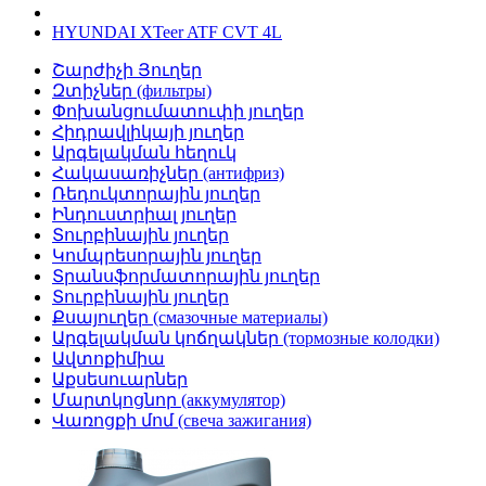
HYUNDAI XTeer ATF CVT 4L
Շարժիչի Յուղեր
Զտիչներ (фильтры)
Փոխանցումատուփի յուղեր
Հիդրավլիկայի յուղեր
Արգելակման հեղուկ
Հակասառիչներ (антифриз)
Ռեդուկտորային յուղեր
Ինդուստրիալ յուղեր
Տուրբինային յուղեր
Կոմպրեսորային յուղեր
Տրանսֆորմատորային յուղեր
Տուրբինային յուղեր
Քսայուղեր (смазочные материалы)
Արգելակման կոճղակներ (тормозные колодки)
Ավտոքիմիա
Աքսեսուարներ
Մարտկոցնոր (аккумулятор)
Վառոցքի մոմ (свеча зажигания)